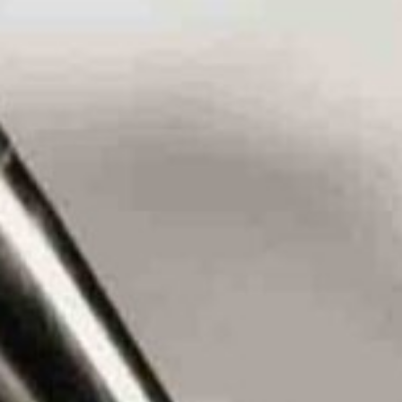
コ
ン
テ
ン
ツ
へ
ス
キ
ッ
プ