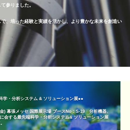
して参りました。
スで、培った経験と実績を活かし、より豊かな未来を創造い
最先端科学・分析システム & ソリューション展●●
4日(金) 幕張メッセ 国際展示場 ブースNo：S-19 分析機器、
に会する最先端科学・分析システム& ソリューション展
す。