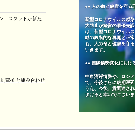
●● 人の命と健康を守る取
ンショスタットが新た
新型コロナウイルス感染
大防止が経営の最優先課
は、新型コロナウイルス
動の段階的な再開と正常
も、人の命と健康を守る
いきます。
●● 国際情勢変化におけ
中東湾岸情勢や、ロシア
印刷電極 と組み合わせ
て、今後さらに納期遅延
うえ、今後、貴調達され
頂けると幸いでございま