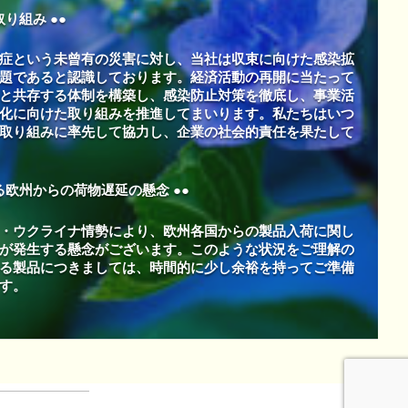
り組み ●●
症という未曾有の災害に対し、当社は収束に向けた感染拡
題であると認識しております。経済活動の再開に当たって
と共存する体制を構築し、感染防止対策を徹底し、事業活
化に向けた取り組みを推進してまいります。私たちはいつ
取り組みに率先して協力し、企業の社会的責任を果たして
る欧州からの荷物遅延の懸念 ●●
・ウクライナ情勢により、欧州各国からの製品入荷に関し
が発生する懸念がございます。このような状況をご理解の
る製品につきましては、時間的に少し余裕を持ってご準備
す。