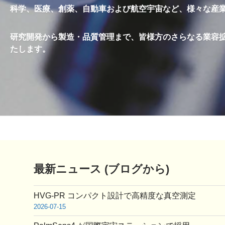
科学、医療、創薬、自動車および航空宇宙など、様々な産
研究開発から製造・品質管理まで、皆様方のさらなる業容
たします。
最新ニュース (ブログから)
HVG-PR コンパクト設計で高精度な真空測定
2026-07-15