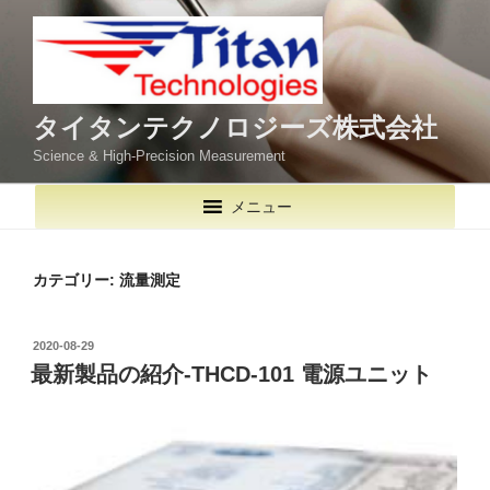
コ
ン
テ
ン
ツ
タイタンテクノロジーズ株式会社
へ
Science & High-Precision Measurement
ス
キ
メニュー
ッ
プ
カテゴリー:
流量測定
投
2020-08-29
稿
最新製品の紹介-THCD-101 電源ユニット
日: